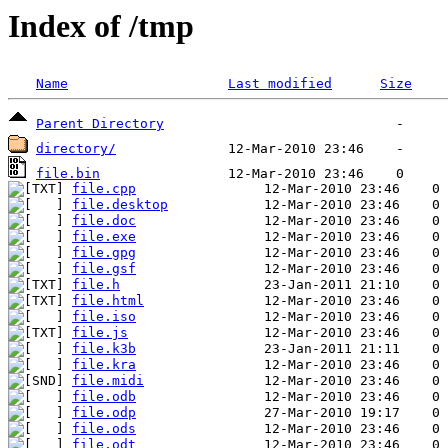
Index of /tmp
Name
Last modified
Size
Parent Directory
directory/
file.bin
file.cpp
file.desktop
file.doc
file.exe
file.gpg
file.gsf
file.h
file.html
file.iso
file.js
file.k3b
file.kra
file.midi
file.odb
file.odp
file.ods
file.odt