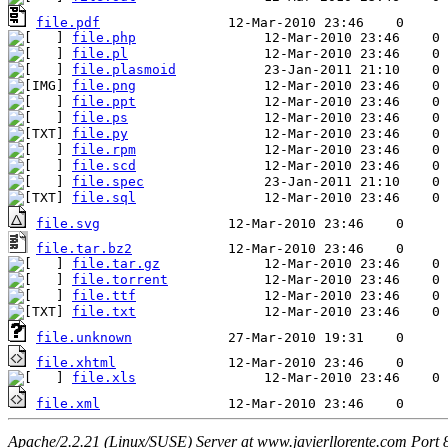
file.pdf
file.php
file.pl
file.plasmoid
file.png
file.ppt
file.ps
file.py
file.rpm
file.scd
file.spec
file.sql
file.svg
file.tar.bz2
file.tar.gz
file.torrent
file.ttf
file.txt
file.unknown
file.xhtml
file.xls
file.xml
Apache/2.2.21 (Linux/SUSE) Server at www.javierllorente.com Port 