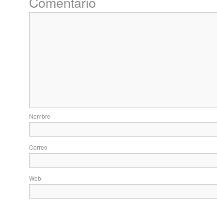
Come
No
Correo 
Web